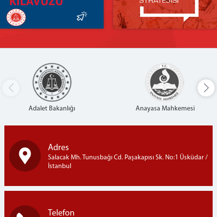
CTE
İLETİŞİM
Adalet Bakanlığı
Anayasa Mahkemesi
Adres
Salacak Mh. Tunusbağı Cd. Paşakapısı Sk. No:1 Üsküdar /
İstanbul
Telefon