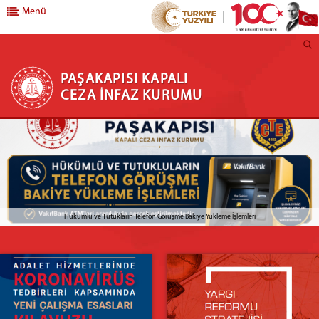
Menü
PAŞAKAPISI KAPALI CEZA İNFAZ KURUMU
PAŞAKAPISI KAPALI
CEZA İNFAZ KURUMU
ANA SAYFA
KURUMUMUZ
KURUM TARİHÇESİ
FOTO GALERİ
BİRİMLERİMİZ
Hükümlü ve Tutukların Telefon Görüşme Bakiye Yükleme İşlemleri
İdari Birimlerimiz
Teknik Birimlerimiz
CTE MEVZUAT
ANADOLU ADLİYESİ