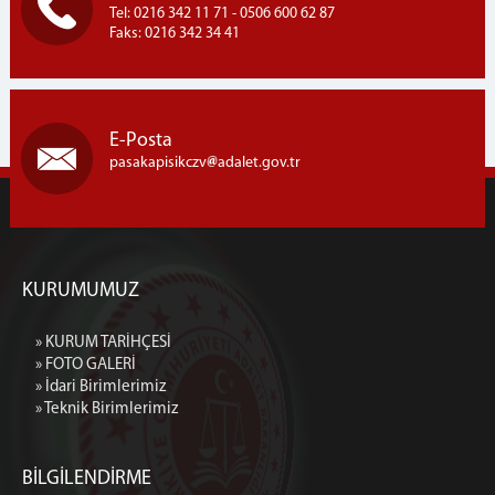
Tel: 0216 342 11 71 - 0506 600 62 87
Faks: 0216 342 34 41
E-Posta
pasakapisikczv
adalet.gov.tr
KURUMUMUZ
» KURUM TARİHÇESİ
» FOTO GALERİ
» İdari Birimlerimiz
» Teknik Birimlerimiz
BİLGİLENDİRME